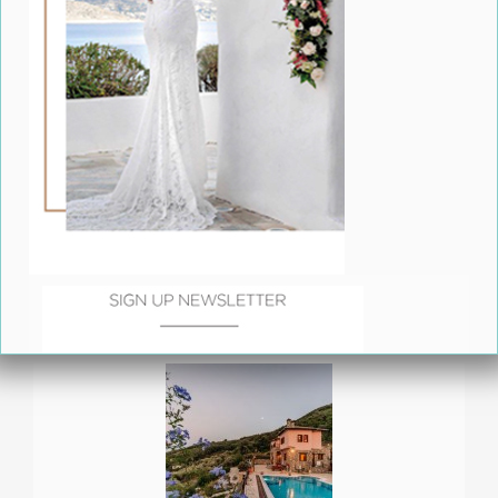
Δείτε Ακόμη
Olon Catering - Όταν ο Γάμος γίνεται Γαστρονομική
Εμπειρία