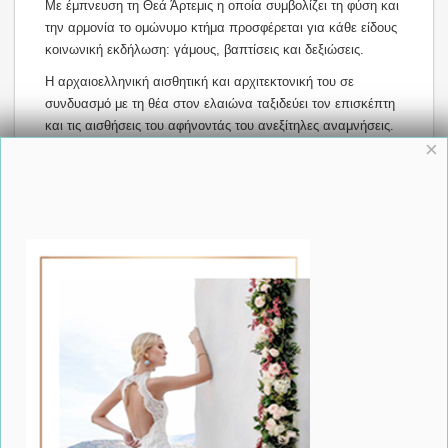
Με έμπνευση τη Θεά Άρτεμις η οποία συμβολίζει τη φύση και
την αρμονία το ομώνυμο κτήμα προσφέρεται για κάθε είδους
κοινωνική εκδήλωση: γάμους, βαπτίσεις και δεξιώσεις.
Η αρχαιοελληνική αισθητική και αρχιτεκτονική του σε
συνδυασμό με τη θέα στον ελαιώνα ταξιδεύει τον επισκέπτη
και τις αισθήσεις του αφήνοντάς του ανεξίτηλες αναμνήσεις.
×
Διαθέτει πετρόχτιστη εκκλησία, νυφικές σουίτες,
υπερπολυτελή αίθουσα δεξιώσεων, λειτουργεί όλους τους
μήνες τους χρόνου, μαρμάρινη πίστα χορού, ροτόντες,
ηχητικές εγκαταστάσεις και parking.
Πάνω από όλα όμως το προσωπικό του έχει την κατάρτιση
και τη διάθεση να εξυπηρετήσει τους καλεσμένους
καλύπτοντας κάθε ανάγκη συνδυάζοντας την ελληνική
φιλοξενία με την προσιτή πολυτέλεια.
f
Share
Save