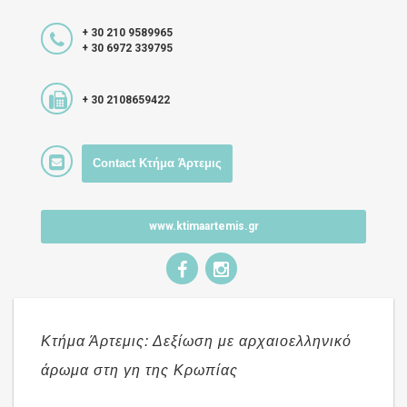
+ 30 210 9589965
+ 30 6972 339795
+ 30 2108659422
Contact Κτήμα Άρτεμις
www.ktimaartemis.gr
Κτήμα Άρτεμις: Δεξίωση με αρχαιοελληνικό
άρωμα στη γη της Κρωπίας