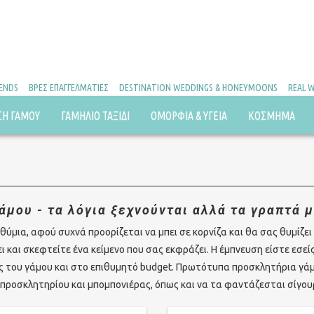
RENDS
ΒΡΕΣ ΕΠΑΓΓΕΛΜΑΤΙΕΣ
DESTINATION WEDDINGS & HONEYMOONS
REAL 
ΣΗ ΓΑΜΟΥ
ΓΑΜΗΛΙΟ ΤΑΞΙΔΙ
ΟΜΟΡΦΙΑ & ΥΓΕΙΑ
ΚΟΣΜΗΜΑ
μου - τα λόγια ξεχνούνται αλλά τα γραπτά μ
ύμια, αφού συχνά προορίζεται να μπει σε κορνίζα και θα σας θυμίζει γ
 και σκεφτείτε ένα κείμενο που σας εκφράζει. Η έμπνευση είστε εσείς
ς του γάμου και στο επιθυμητό budget. Πρωτότυπα προσκλητήρια γάμο
 προσκλητηρίου και μπομπονιέρας, όπως και να τα φαντάζεσται σίγου