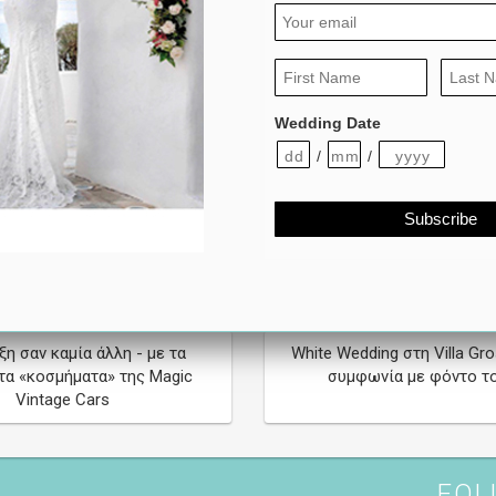
ng Cars – Vintage γραμμές,
O destination γάμος σας στ
timeless glamour
perfectly made By Dia
Wedding Date
/
/
η σαν καμία άλλη - με τα
White Wedding στη Villa Gr
τα «κοσμήματα» της Magic
συμφωνία με φόντο το
Vintage Cars
FOL