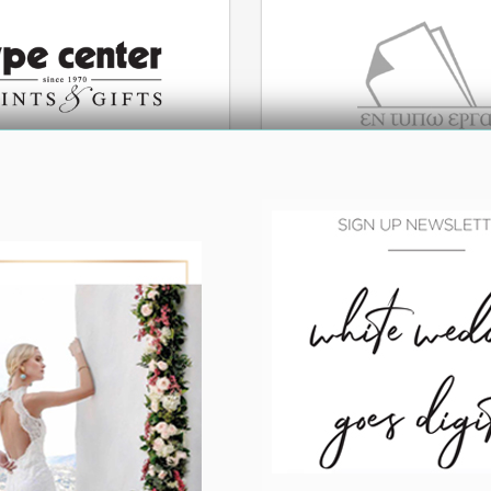
Type center
Εν Τύπω Έργα