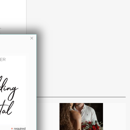
×
*
required