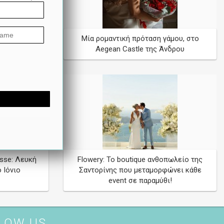
ην Πάρο ...
Μία ρομαντική πρόταση γάμου, στο
nthos
Aegean Castle της Άνδρου
osse: Λευκή
Flowery: Το boutique ανθοπωλείο της
 Ιόνιο
Σαντορίνης που μεταμορφώνει κάθε
event σε παραμύθι!
LOW US