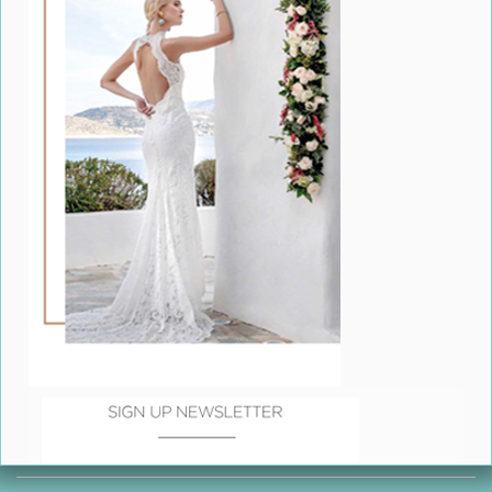
Πείτε “I Do” στο νέο σύγχρονο digital προσκλητήριο
γάμου
Γαλάζια Ακτή στο Σχοινιά– Ένας “island destination”
γάμος δίπλα στο κύμα
ΔΕΙΤΕ ΑΚΟΜΗ