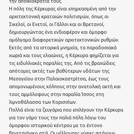
την αποικιοκρατία τους.
Η πόλη της Κέρκυρας είναι επηρεασμένη από την
αρχιτεκτονική κραταιών πολιτισμών, όπως οι
Σικελοί, οι Ενετοί, οι Γάλλοι και οι Βρετανοί,
δημιουργώντας ένα ενδιαφέρον και όμορφο
αμάλγαμα διαφορετικών αρχιτεκτονικών ρυθμών.
Εκτός από τα ιστορικά μνημεία, τα παραδοσιακά
χωριά και τους ελαιώνες, η Κέρκυρα φημίζεται για
τις ειδυλλιακές παραλίες της. Από τις βραχώδεις
απότομες ακτές των βαθύτερων υδάτων της
Μεσογείου στην Παλαιοκαστρίτσα, έως τους
απομονωμένους κόλπους στην ανατολική ακτή και
τους αμμόλοφους στην παραλία Ίσσος στη
λιμνοθάλασσα των Κορισσίων.
Πολλά είναι τα ζευγάρια που επιλέγουν την Κέρκυρα
για τον γάμο τους την παλιά πόλη λόγω του
όμορφου ιστορικού κέντρου με το έντονο
βενετσιάνικο στιλ. Οι μέλλουσες νύφες φτάνουν