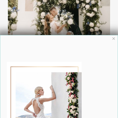
×
Cassie & Scott: Δροσερός κι ειδυλλιακός γάμος
στην Κέρκυρα με Σκωτσέζικη αύρα