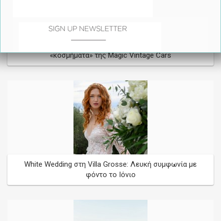
Μια Άφιξη σαν καμία άλλη - με τα αυτοκίνητα
«κοσμήματα» της Magic Vintage Cars
*
required
White Wedding στη Villa Grosse: Λευκή συμφωνία με
φόντο το Ιόνιο
Wedding Date
/
/