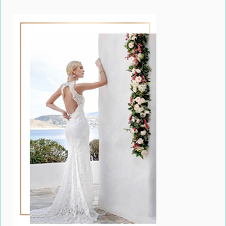
Μία ρομαντική πρόταση γάμου, στο Aegean Castle της
Άνδρου
Bridal Garden στο Βόλο – Όταν ο ρομαντισμός συναντά
την έμπνευση