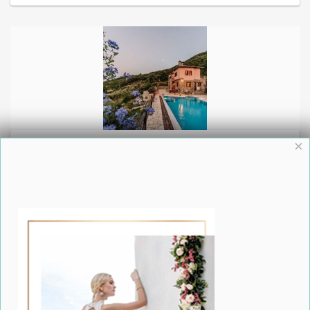
Γάμος στην Elysian Luxury Villa στο Πήλιο
×
Πείτε “I Do” στο νέο σύγχρονο digital προσκλητήριο