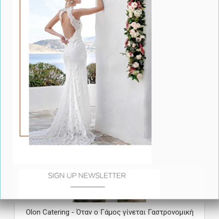
Εδώ,
κάθε γάμος μετατρέπεται σε μια
γιορτή αγάπης
με
την αύρα ελληνικού καλοκαιριού, σε ένα τοπίο που
συνδυάζει φυσική ομορφιά και κοσμοπολίτικη φινέτσα.
f
Share
Save
Δείτε Ακόμη
Olon Catering - Όταν ο Γάμος γίνεται Γαστρονομική