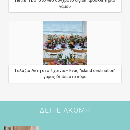
Πείτε “I Do” στο νέο σύγχρονο digital προσκλητήριο
γάμου
Γαλάζια Ακτή στο Σχοινιά– Ένας “island destination”
γάμος δίπλα στο κύμα
ΔΕΙΤΕ ΑΚΟΜΗ