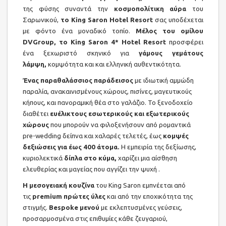
της φύσης συναντά την
κοσμοπολίτικη αύρα
του
Σαρωνικού,
το King Saron Ηotel Resort
σας υποδέχεται
με φόντο ένα μοναδικό τοπίο.
Μέλος του ομίλου
DVGroup, το King Saron 4* Hotel Resort
προσφέρει
ένα ξεχωριστό σκηνικό για
γάμους γεμάτους
λάμψη,
κομψότητα και και ελληνική αυθεντικότητα.
Ένας παραθαλάσσιος παράδεισος
με ιδιωτική αμμώδη
παραλία, ανακαινισμένους χώρους, πισίνες, μαγευτικούς
κήπους, και πανοραμική θέα στο γαλάζιο. Το ξενοδοχείο
διαθέτει
ευέλικτους εσωτερικούς και εξωτερικούς
χώρους
που μπορούν να φιλοξενήσουν από ρομαντικά
pre-wedding δείπνα και χαλαρές τελετές, έως
κομψές
δεξιώσεις
για έως 400 άτομα.
Η εμπειρία της δεξίωσης,
κυριολεκτικά
δίπλα στο κύμα,
χαρίζει μια αίσθηση
ελευθερίας και μαγείας που αγγίζει την ψυχή .
Η μεσογειακή κουζίνα
του King Saron εμπνέεται από
τις
premium πρώτες ύλες
και από την εποχικότητα της
στιγμής.
Bespoke μενού
με εκλεπτυσμένες γεύσεις,
προσαρμοσμένα στις επιθυμίες κάθε ζευγαριού,