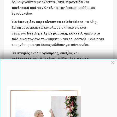
δημιουργούνται με εκλεκτά υλικά,
φροντίδα και
αισθητική από τον Chef
, και την έμπειρη ομάδα του
ξενοδοχείου.
Για όσους δεν χορταίνουν τα celebrations
, το King
Saron μετατρέπεται εύκολα σε σκηνικό για ένα
ξέφρενο
beach party με μουσική, κοκτέιλ, άμμο στα
πόδια
και τον ήχο των κυμάτων για soundtrack. Tέλειο για
τους νέους και για όσους νιώθουν για πάντα νέοι.
Για
στιγμές αναζωογόνησης, ευεξίας και
χαλάρωσης
πριν ή μετά τη μεγάλη μέρα,
το Spa
×
προσφέρει
μια ολοκληρωμένη εμπειρία
ευεξίας:
υδροθεραπείες, ατομικά spa, σάουνα, ατμόλουτρο, μασάζ
με αιθέρια έλαια, λασποθεραπεία. Ιδανική προσθήκη για
τους νεόνυμφους και τους καλεσμένους τους.
Η
εξειδικευμένη ομάδα οργανώσεως γάμων
του King
Saron Hotel Resort, φροντίζει
κάθε λεπτομέρεια με
συνέπεια και στυλ.
Από τα πακέτα γάμου, τη διακόσμηση,
τον ήχο και τον φωτισμό, έως τη φωτογράφιση, τη
φιλοξενία και την διασκέδαση των καλεσμένων.