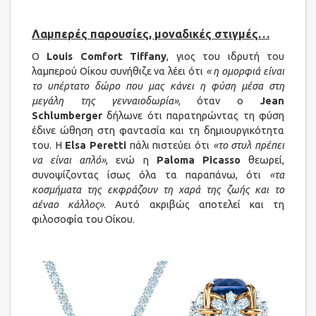
Λαμπερές παρουσίες, μοναδικές στιγμές…
Ο
Louis Comfort Tiffany
, γιος του ιδρυτή του
λαμπερού Οίκου συνήθιζε να λέει ότι
« η ομορφιά είναι
το υπέρτατο δώρο που μας κάνει η φύση μέσα στη
μεγάλη της γενναιοδωρία»
, όταν ο
Jean
Schlumberger
δήλωνε ότι παρατηρώντας τη φύση
έδινε ώθηση στη φαντασία και τη δημιουργικότητα
του. H
Elsa Peretti
πάλι πιστεύει ότι
«το στυλ πρέπει
να είναι απλό»
, ενώ η
Paloma Picasso
θεωρεί,
συνοψίζοντας ίσως όλα τα παραπάνω, ότι
«τα
κοσμήματα της εκφράζουν τη χαρά της ζωής και το
αέναο κάλλος»
. Αυτό ακριβώς αποτελεί και τη
φιλοσοφία του Οίκου.