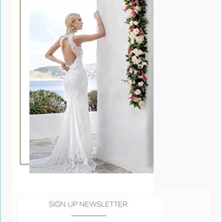
Η δύναμη και η ένταση της ομορφιάς των
ξεχωριστών δημιουργιών εξακολουθούν να
μαγνητίζουν τα βλέμματα
Η δύναμη και η ένταση της ομορφιάς των
ξεχωριστών αυτών δημιουργιών εξακολουθούν να
μαγνητίζουν τα βλέμματα και να κάνουν κάνουν τις
καρδιές να χτυπούν δυνατά. Αρμονικά συνδυασμένα
με κομψά ρούχα υψηλής αισθητικής, τα συναντάμε να
στολίζουν σελίδες περιοδικών, ταινίες, αλλά και τα