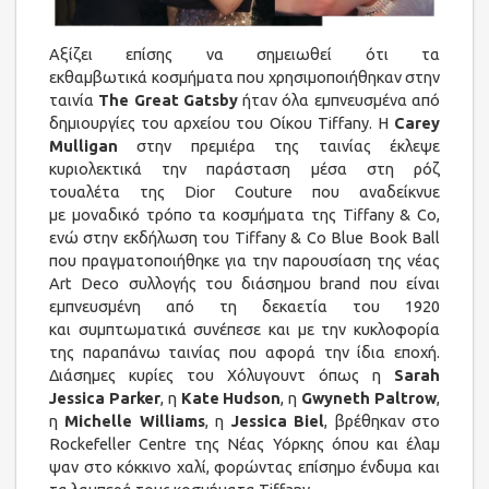
Αξίζει επίσης να σημειωθεί ότι τα
εκθαμβωτικά κοσμήματα που χρησιμοποιήθηκαν στην
ταινία
The Great Gatsby
ήταν όλα εμπνευσμένα από
δημιουργίες του αρχείου του Οίκου Tiffany. H
Carey
Mulligan
στην πρεμιέρα της ταινίας έκλεψε
κυριολεκτικά την παράσταση μέσα στη ρόζ
τουαλέτα της Dior Couture που αναδείκνυε
με μοναδικό τρόπο τα κοσμήματα της Tiffany & Co,
ενώ στην εκδήλωση του Tiffany & Co Blue Book Ball
που πραγματοποιήθηκε για την παρουσίαση της νέας
Art Deco συλλογής του διάσημου brand που είναι
εμπνευσμένη από τη δεκαετία του 1920
και συμπτωματικά συνέπεσε και με την κυκλοφορία
της παραπάνω ταινίας που αφορά την ίδια εποχή.
Διάσημες κυρίες του Χόλυγουντ όπως η
Sarah
Jessica Parker
, η
Kate Hudson
, η
Gwyneth Paltrow
,
η
Michelle Williams
, η
Jessica Biel
, βρέθηκαν στο
Rockefeller Centre της Νέας Υόρκης όπου και έλαμ
ψαν στο κόκκινο χαλί, φορώντας επίσημο ένδυμα και