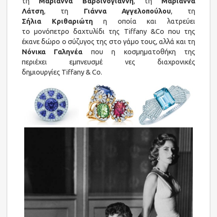
τη
Μαριάννα Βαρδινογιάννη
, τη
Μαριάννα
Λάτση
, τη
Γιάννα Αγγελοπούλου
, τη
Σήλια Κριθαριώτη
η οποία και λατρεύει
το μονόπετρο δαχτυλίδι της Tiffany &Co που της
έκανε δώρο ο σύζυγος της στο γάμο τους, αλλά και τη
Νόνικα Γαληνέα
που η κοσμηματοθήκη της
περιέχει εμπνευσμέ νες διαχρονικές
δημιουργίες Tiffany & Co.