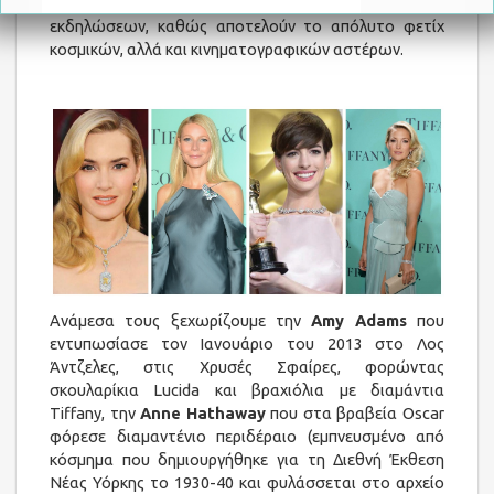
κόκκινα χαλιά μεγάλων κοσμικών και καλλιτεχνικών
εκδηλώσεων, καθώς αποτελούν το απόλυτο φετίχ
κοσμικών, αλλά και κινηματογραφικών αστέρων.
*
required
Ανάμεσα τους ξεχωρίζουμε την
Amy Adams
που
εντυπωσίασε τον Ιανουάριο του 2013 στο Λος
Wedding Date
Άντζελες, στις Χρυσές Σφαίρες, φορώντας
/
/
σκουλαρίκια Lucida και βραχιόλια με διαμάντια
Tiffany, την
Anne Hathaway
που στα βραβεία Oscar
φόρεσε διαμαντένιο περιδέραιο (εμπνευσμένο από
κόσμημα που δημιουργήθηκε για τη Διεθνή Έκθεση
Νέας Υόρκης το 1930-40 και φυλάσσεται στο αρχείο