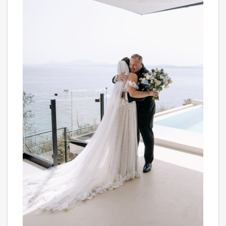
*
required
Wedding Date
/
/