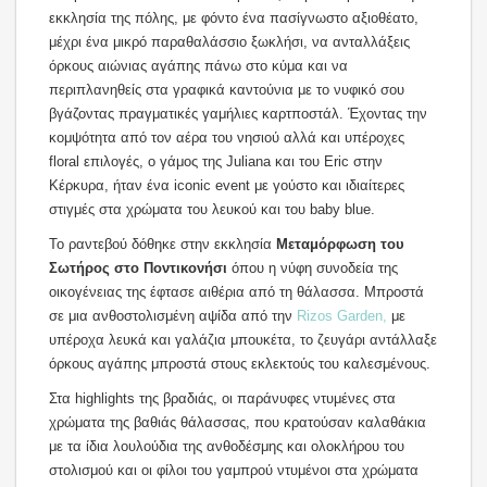
εκκλησία της πόλης, με φόντο ένα πασίγνωστο αξιοθέατο,
μέχρι ένα μικρό παραθαλάσσιο ξωκλήσι, να ανταλλάξεις
όρκους αιώνιας αγάπης πάνω στο κύμα και να
περιπλανηθείς στα γραφικά καντούνια με το νυφικό σου
βγάζοντας πραγματικές γαμήλιες καρτποστάλ. Έχοντας την
κομψότητα από τον αέρα του νησιού αλλά και υπέροχες
floral επιλογές, ο γάμος της Juliana και του Eric στην
Κέρκυρα, ήταν ένα iconic event με γούστο και ιδιαίτερες
στιγμές στα χρώματα του λευκού και του baby blue.
Το ραντεβού δόθηκε στην εκκλησία
Μεταμόρφωση του
Σωτήρος στο Ποντικονήσι
όπου η νύφη συνοδεία της
οικογένειας της έφτασε αιθέρια από τη θάλασσα. Μπροστά
σε μια ανθοστολισμένη αψίδα από την
Rizos Garden,
με
υπέροχα λευκά και γαλάζια μπουκέτα, το ζευγάρι αντάλλαξε
όρκους αγάπης μπροστά στους εκλεκτούς του καλεσμένους.
Στα highlights της βραδιάς, οι παράνυφες ντυμένες στα
χρώματα της βαθιάς θάλασσας, που κρατούσαν καλαθάκια
με τα ίδια λουλούδια της ανθοδέσμης και ολοκλήρου του
στολισμού και οι φίλοι του γαμπρού ντυμένοι στα χρώματα