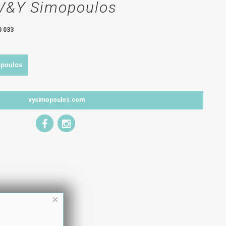
V&Y Simopoulos
0 033
opoulos
vysimopoulos.com
×