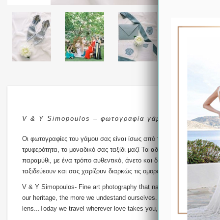
V & Y Simopoulos – φωτογραφία γάμου που αφηγείται 
Οι φωτογραφίες του γάμου σας είναι ίσως από τις πιο συγκινητικές σ
τρυφερότητα, το μοναδικό σας ταξίδι μαζί Τα αδέλφια και ομάδα ταλ
παραμύθι, με ένα τρόπο αυθεντικό, άνετο και διασκεδαστικό. Η κάθ
ταξιδεύεουν και σας χαρίζουν διαρκώς τις ομορφότερες αναμνήσεις !
V & Y Simopoulos- Fine art photography that narrates your special an
our heritage, the more we undestand ourselves. Family history is an im
lens...Today we travel wherever love takes you, always seeking out t