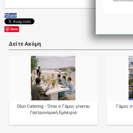
f
Share
Save
Δείτε Ακόμη
Olon Catering - Όταν ο Γάμος γίνεται
Γάμος στ
Γαστρονομική Εμπειρία