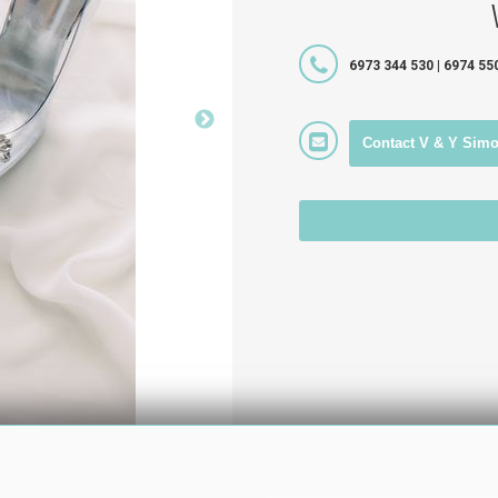
6973 344 530 | 6974 55
Contact V & Y Sim