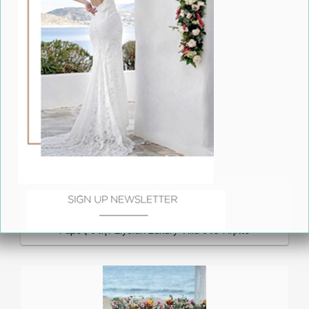
Olon Catering - Όταν ο Γάμος γίνεται Γαστρονομική
Εμπειρία
Γάμος στην Elysian Luxury Villa στο Πήλιο