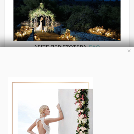
ΔΕΙΤΕ ΠΕΡΙΣΣΟΤΕΡΑ
ΕΔΩ
×
f
Share
Save
Δείτε Ακόμη