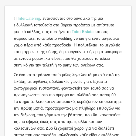
Η
InterCatering
, εντάσσοντας στο δυναμικό της μια
ειδυλλιακή τοποθεσία στα βόρεια προάστια με απίστευτο
φυσικό κάλλος, σας συστήνει το
Tatoi Estate
και σας
παρουσιάζει το απόλυτο wedding venue για έναν μαγευτικό
γάμο πέρα από κάθε προσδοκία. Η πολυτέλεια, το μεγαλείο
και η αρμονία της φύσης, δημιουργούν μια ήρεμη ατμόσφαιρα
με έντονα ρομαντικά vibes, που θα χαρίσουν το τέλειο
σκηνικό για την τελετή ή το party των ονείρων σας.
Σε ένα καταπράσινο τοπίο μόλις λίγα λεπτά μακριά από την
Εκάλη, με άφθονες ειδυλλιακές γωνιές για αξέχαστα
φωτογραφικά ενσταντανέ, φανταστείτε τον εαυτό σας να
πρωταγωνιστεί στο πιο όμορφο και ολόδικό σας παραμύθι.
To κτήμα άπλετο και εντυπωσιακό, κερδίζει τον επισκέπτη με
την πρώτη ματιά, προσφέροντας μια πληθώρα επιλογών για
την δεξίωση, τον γάμο και την βάπτιση, που θα ικανοποιήσει
τις πιο υψηλές δικές σας απαιτήσεις αλλά και των
καλεσμένων σας. Δύο ξεχωριστοί χώροι για να διαλέξετε
αυτόν που σας ταιριάζει, φιλοξενούν κάθε είδους εκδήλωση