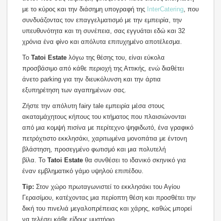
με το κύρος και την διάσημη υπογραφή της
InterCatering
, που
συνδυάζοντας τον επαγγελματισμό με την εμπειρία, την
υπευθυνότητα και τη συνέπεια, σας εγγυάται εδώ και 32
χρόνια ένα φίνο και απόλυτα επιτυχημένο αποτέλεσμα.
Το
Tatoi Estate
λόγω της θέσης του, είναι εύκολα
προσβάσιμο από κάθε περιοχή της Αττικής, ενώ διαθέτει
άνετο parking για την διευκόλυνση και την άρτια
εξυπηρέτηση των αγαπημένων σας.
Ζήστε την απόλυτη fairy tale εμπειρία μέσα στους
ακαταμάχητους κήπους του κτήματος που πλαισιώνονται
από μια κομψή πισίνα με περίτεχνο ψηφιδωτό, ένα γραφικό
πετρόχτιστο εκκλησάκι, χαριτωμένα μονοπάτια με έντονη
βλάστηση, προσεγμένο φωτισμό και μια πολυτελή
βίλα.
Το
Tatoi Estate
θα συνθέσει το ιδανικό σκηνικό για
έναν εμβληματικό γάμο υψηλού επιπέδου.
Tip:
Στον χώρο πρωταγωνιστεί το εκκλησάκι του Αγίου
Γερασίμου, κατέχοντας μια περίοπτη θέση και προσθέτει την
δική του πινελιά μεγαλοπρέπειας και χάρης, καθώς μπορεί
να τελέσει κάθε είδους μυστήριο.