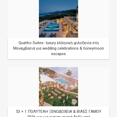
Quattro Suites- luxury ελληνική φιλοξενία στη
Μονεμβασιά για wedding celebrations & honeymoon
escapes
53 + 1 ΠΟΛΥΤΕΛΗ ΞΕΝΟΔΟΧΕΙΑ & ΒΙΛΕΣ ΓΑΜΟΥ
2026 για μια εντυπωσιακή δεξίωση!