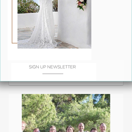
Γαμήλιο Ταξίδι Σρι Λάνκα - Μαλδίβες με τη Versus
Travel: Σαν ναυαγοί σα Ροβινσώνες σε ένα
αξέχαστο ταξίδι ζωής!