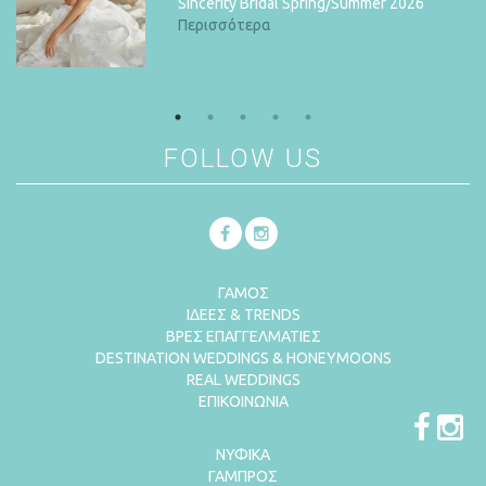
Sincerity Bridal Spring/Summer 2026
Περισσότερα
ωραιότερα Κτήματα, Αίθουσες,
Μύκονο με λάμψη, συναίσθημα και
ανοιξιάτικη δημιουργία με την υπογραφή
Περισσότερα
Παραθαλάσσιοι χώροι & Εστιατόρια για
Αιγαιοπελαγίτικη μαγεία
Noufaro Flowers
τον γάμο των ονείρων σας!
Περισσότερα
Περισσότερα
Περισσότερα
FOLLOW US
ΓΑΜΟΣ
ΙΔΕΕΣ & TRENDS
ΒΡΕΣ ΕΠΑΓΓΕΛΜΑΤΙΕΣ
DESTINATION WEDDINGS & HONEYMOONS
REAL WEDDINGS
ΕΠΙΚΟΙΝΩΝΙΑ
ΝΥΦΙΚΑ
ΓΑΜΠΡΟΣ