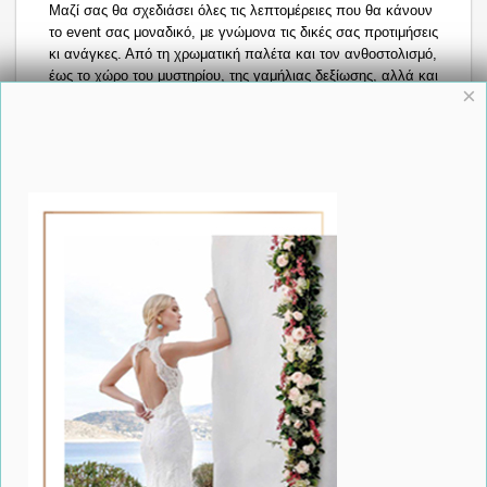
Μαζί σας θα σχεδιάσει όλες τις λεπτομέρειες που θα κάνουν 
το event σας μοναδικό, με γνώμονα τις δικές σας προτιμήσεις 
κι ανάγκες. Από τη χρωματική παλέτα και τον ανθοστολισμό, 
έως το χώρο του μυστηρίου, της γαμήλιας δεξίωσης, αλλά και 
×
τις γευστικές επιλογές. Παράλληλα, θα σας προτείνει μια 
σειρά άριστων συνεργατών, φωτογράφων, βιντεογράφων, 
catering, make up artist, hair stylists και DJ που θα 
ολοκληρώσουν το event.
Απολαύστε δίχως άγχος την ολοκλήρωση και κορύφωση της 
κοινής σας πορείας, μαζί με τα αγαπημένα σας πρόσωπα!
f
Share
Save
Δείτε Ακόμη